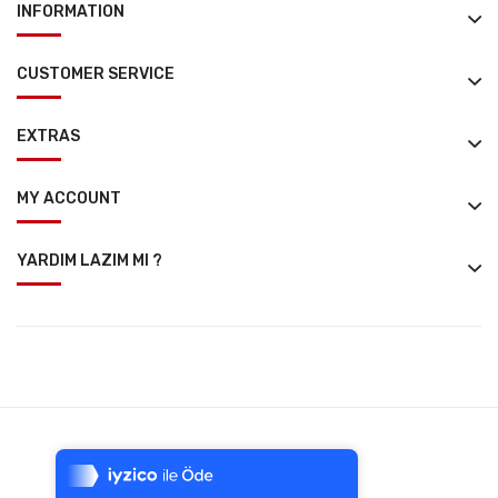
INFORMATION
CUSTOMER SERVICE
EXTRAS
MY ACCOUNT
YARDIM LAZIM MI ?
Tek Tıkla Ödeme Kolaylığı
7/24 Canlı Destek
Atölye Gülen Çanta © 2026
%100 Sorunsuz Alışveriş